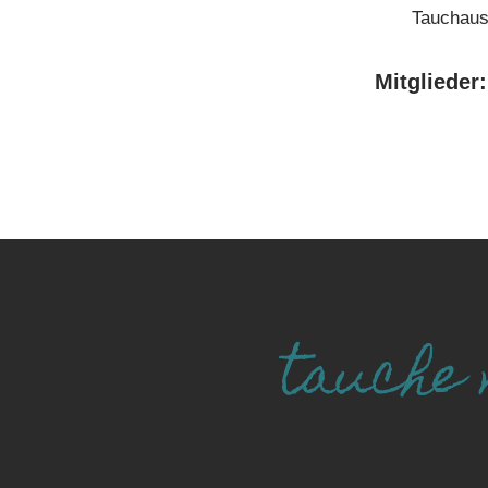
Tauchaus
Mitgliede
tauche 