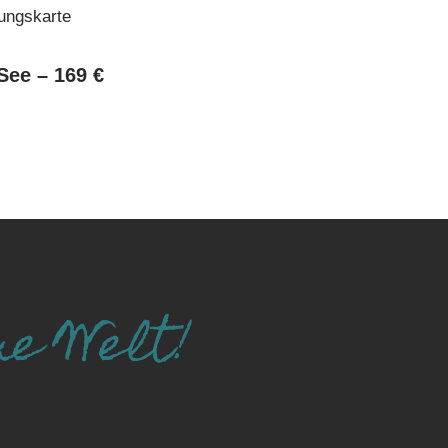
ungskarte
ee – 169 €
ue Welt!