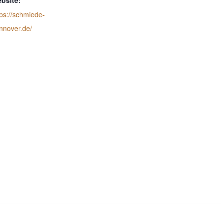
bsite:
tps://schmiede-
nnover.de/