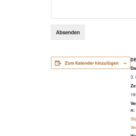
Absenden
D
Zum Kalender hinzufügen
Da
3.
Ze
19
Ve
n:
St
Ve