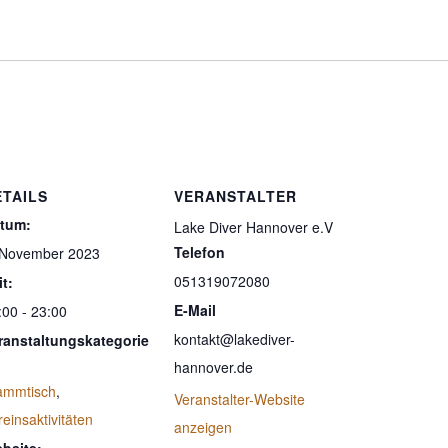
ETAILS
VERANSTALTER
tum:
Lake Diver Hannover e.V
Telefon
 November 2023
051319072080
it:
E-Mail
:00 - 23:00
kontakt@lakediver-
ranstaltungskategorie
hannover.de
ammtisch
,
Veranstalter-Website
reinsaktivitäten
anzeigen