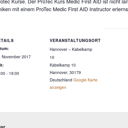
rotec Kurse. Der ProTec Kurs Medic First AID ist nicht l
iken mit einem ProTec Medic First AID Instructor erlerns
ETAILS
VERANSTALTUNGSORT
tum:
Hannover – Kabelkamp
. November 2017
10
it:
Kabelkamp 10
Hannover
,
30179
:00 - 19:00
Deutschland
Google Karte
anzeigen
ar