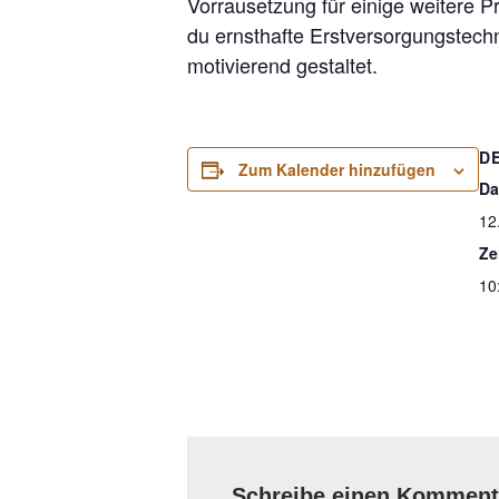
Vorrausetzung für einige weitere P
du ernsthafte Erstversorgungstechn
motivierend gestaltet.
D
Zum Kalender hinzufügen
Da
12
Ze
10
Schreibe einen Komment